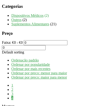
Categorias
Dispositivos Médicos
(2)
Outros
(2)
Suplementos Alimentares
(21)
Preço
Faixa:
€
0
- €
0
Default sorting
Ordenação padrão
Ordenar por popularidade
Ordenar por mais recentes
Ordenar por preço: menor para maior
Ordenar por preço: maior para menor
1
2
3
4