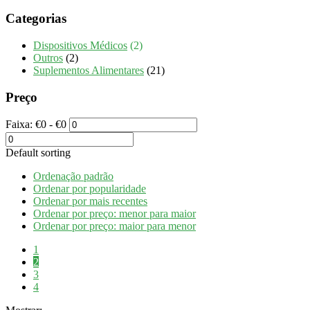
Categorias
Dispositivos Médicos
(2)
Outros
(2)
Suplementos Alimentares
(21)
Preço
Faixa:
€
0
- €
0
Default sorting
Ordenação padrão
Ordenar por popularidade
Ordenar por mais recentes
Ordenar por preço: menor para maior
Ordenar por preço: maior para menor
1
2
3
4