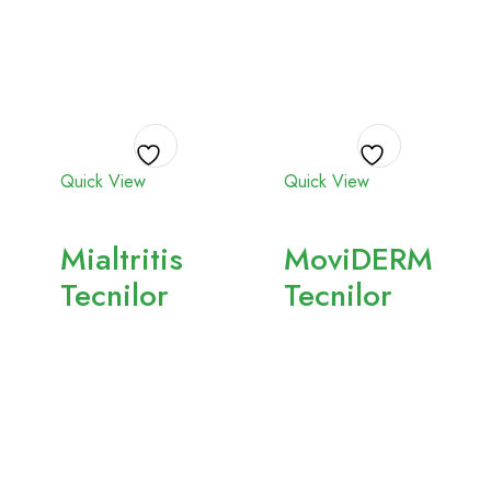
Quick View
Quick View
Adicionar
Adicionar
aos
aos
Mialtritis
MoviDERM
favoritos
favoritos
Tecnilor
Tecnilor