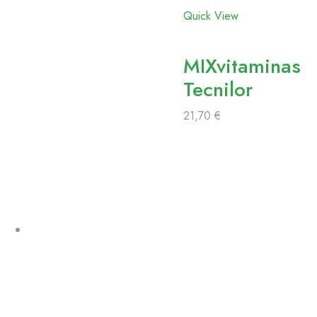
Quick View
MIXvitaminas
Tecnilor
21,70
€