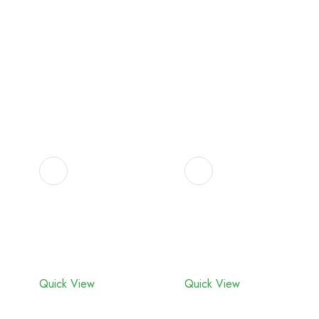
Adicionar
Adicionar
aos
aos
favoritos
favoritos
Quick View
Quick View