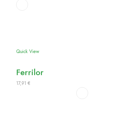
Adicionar
aos
favoritos
Quick View
Ferrilor
17,91
€
Adicionar
aos