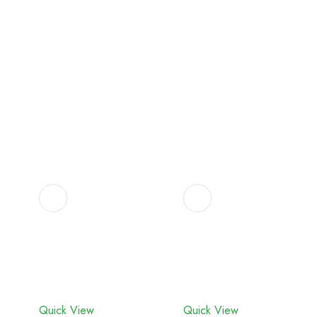
Adicionar
Adicionar
aos
aos
favoritos
favoritos
Quick View
Quick View