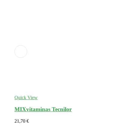
Adicionar
aos
favoritos
Quick View
MIXvitaminas Tecnilor
21,70
€