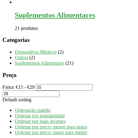
Suplementos Alimentares
21 produtos
Categorias
Dispositivos Médicos
(2)
Outros
(2)
Suplementos Alimentares
(21)
Preço
Faixa:
€
15
- €
29
Default sorting
Ordenação padrão
Ordenar por popularidade
Ordenar por mais recentes
Ordenar por preço: menor para maior
Ordenar por preço: maior para menor