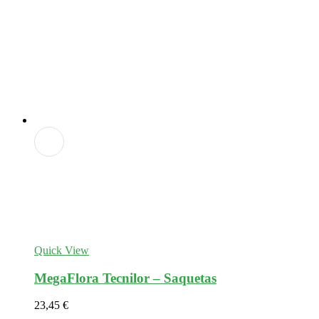
Adicionar
aos
favoritos
Quick View
MegaFlora Tecnilor – Saquetas
23,45
€