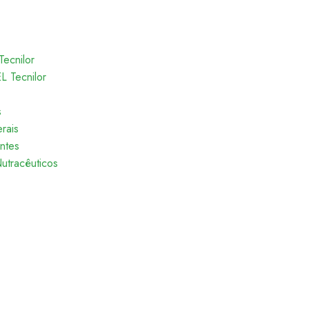
Tecnilor
 Tecnilor
s
rais
entes
utracêuticos