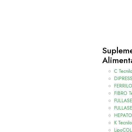
Suplem
Aliment
C Tecnil
DIPRESS 
FERRIL
FIBRO Te
FULLASE 
FULLASE 
HEPATO 
K Tecnilo
LipoCOL