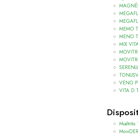
MAGNÉSI
MEGAFLO
MEGAFLO
MEMO Te
MENO Te
MIX VIT
MOVITRO
MOVITRO
SERENUM
TONUSVI
VENO Plu
VITA D T
Disposi
Mialtritis
MoviDER