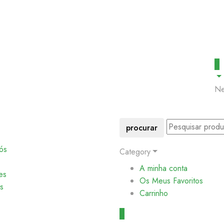
0
Ne
procurar
ós
Category
A minha conta
es
Os Meus Favoritos
s
Carrinho
0