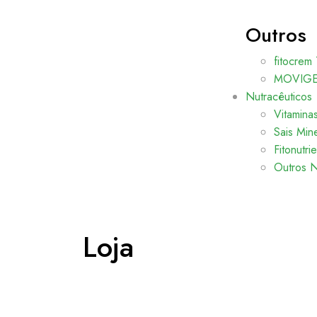
Outros
fitocrem 
MOVIGEL
Nutracêuticos
Vitamina
Sais Mine
Fitonutri
Outros N
Loja