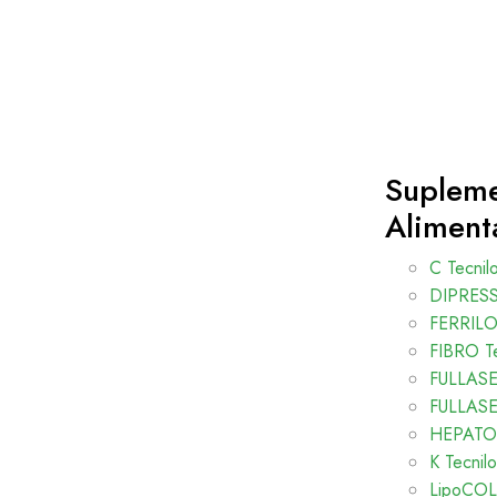
Suplem
Aliment
C Tecnil
DIPRESS 
FERRIL
FIBRO Te
FULLASE 
FULLASE 
HEPATO 
K Tecnilo
LipoCOL