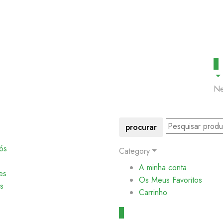
0
Ne
procurar
ós
Category
A minha conta
es
Os Meus Favoritos
s
Carrinho
0