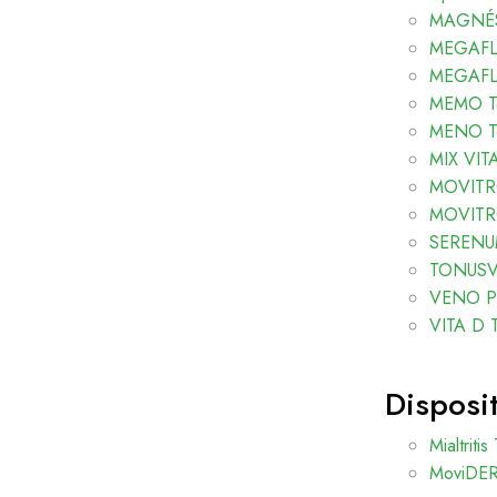
MAGNÉSI
MEGAFLO
MEGAFLO
MEMO Te
MENO Te
MIX VIT
MOVITRO
MOVITRO
SERENUM
TONUSVI
VENO Plu
VITA D T
Disposi
Mialtritis
MoviDER