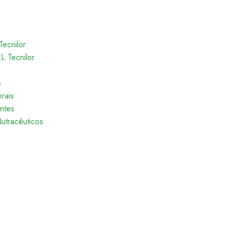
Tecnilor
 Tecnilor
s
rais
entes
utracêuticos