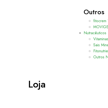
Outros
fitocrem 
MOVIGEL
Nutracêuticos
Vitamina
Sais Mine
Fitonutri
Outros N
Loja