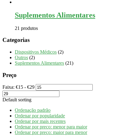
Suplementos Alimentares
21 produtos
Categorias
Dispositivos Médicos
(2)
Outros
(2)
Suplementos Alimentares
(21)
Preço
Faixa:
€
15
- €
29
Default sorting
Ordenação padrão
Ordenar por popularidade
Ordenar por mais recentes
Ordenar por preço: menor para maior
Ordenar por preço: maior para menor