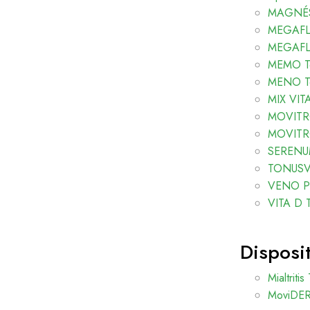
MAGNÉSI
MEGAFLO
MEGAFLO
MEMO Te
MENO Te
MIX VIT
MOVITRO
MOVITRO
SERENUM
TONUSVI
VENO Plu
VITA D T
Disposi
Mialtritis
MoviDER