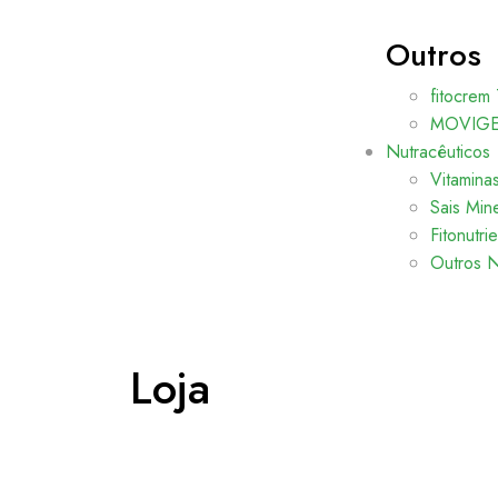
Outros
fitocrem 
MOVIGEL
Nutracêuticos
Vitamina
Sais Mine
Fitonutri
Outros N
Loja