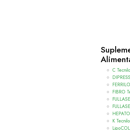
Suplem
Aliment
C Tecnil
DIPRESS 
FERRIL
FIBRO Te
FULLASE 
FULLASE 
HEPATO 
K Tecnilo
LipoCOL