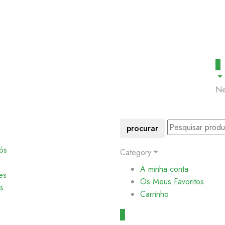
0
Ne
procurar
ós
Category
A minha conta
es
Os Meus Favoritos
s
Carrinho
0