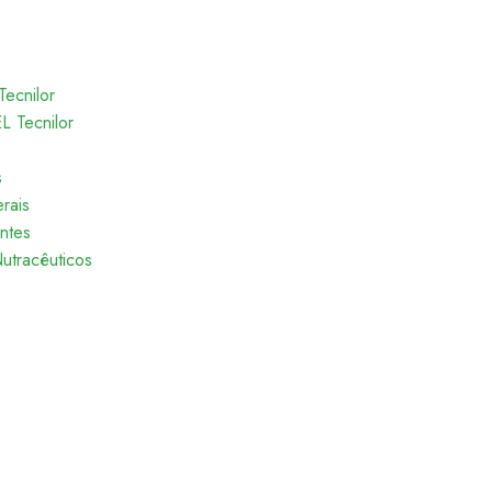
Tecnilor
 Tecnilor
s
rais
entes
utracêuticos